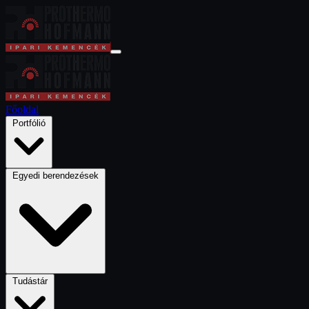
Főoldal
Portfólió
Egyedi berendezések
Tudástár