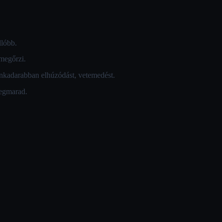
llóbb.
megőrzi.
unkadarabban elhúzódást, vetemedést.
megmarad.