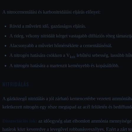
A nitrocementálási és karbonitridálási eljárás előnyei:
Rövid a műveleti idő, gazdaságos eljárás.
A rideg, vékony nitridált kérget vastagabb diffúziós réteg támasztja
Alacsonyabb a művelet hőmérséklete a cementálásénál.
A nitrogén hatására csökken a V
lehűtési sebesség, lassúbb hűt
krit
A nitrogén hatására a martenzit keményebb és kopásállóbb.
NITRIDÁLÁS
A gázközegű nitridálás a jól zárható kemencetérbe vezetett ammóniáb
keletkezett nitrogén egy része megtapad az acél felületén és bediffun
Disszociációs fok:
az időegység alatt elbomlott ammónia mennyisége 
határok közt keveredve a levegővel robbanásveszélyes. Ezért a zárt te