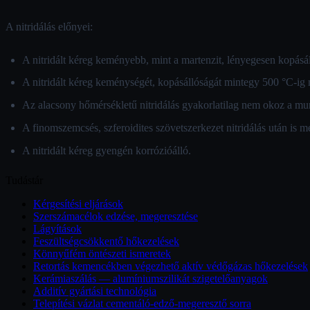
A nitridálás előnyei:
A nitridált kéreg keményebb, mint a martenzit, lényegesen kopásá
A nitridált kéreg keménységét, kopásállóságát mintegy 500 °C-ig 
Az alacsony hőmérsékletű nitridálás gyakorlatilag nem okoz a m
A finomszemcsés, szferoidites szövetszerkezet nitridálás után is 
A nitridált kéreg gyengén korrózióálló.
Tudástár
Kérgesítési eljárások
Szerszámacélok edzése, megeresztése
Lágyítások
Feszültségcsökkentő hőkezelések
Könnyűfém öntészeti ismeretek
Retortás kemencékben végezhető aktív védőgázas hőkezelések
Kerámiaszálás — alumíniumszilikát szigetelőanyagok
Additív gyártási technológia
Telepítési vázlat cementáló-edző-megeresztő sorra