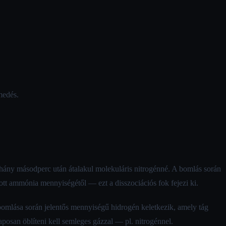
medés.
éhány másodperc után átalakul molekuláris nitrogénné. A bomlás során
ott ammónia mennyiségétől — ezt a disszociációs fok fejezi ki.
omlása során jelentős mennyiségű hidrogén keletkezik, amely tág
aposan öblíteni kell semleges gázzal — pl. nitrogénnel.