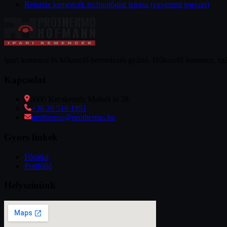
Retortás kemencék technológiai leírása (egyetemi jegyzet)
Ipari kemence és hőkezelő berendezés gyártó. Hőkezelő kemence, szárít
Kapcsolat
6000 Kecskemét, Matkói út 28.
+36 20 510 1951
prothermo@prothermo.hu
Gyors linkek
Főoldal
Portfólió
Helyszínünk