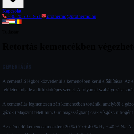
Kapcsolat
+36 20 510 1951
prothermo@prothermo.hu
Tudástár
Retortás kemencékben végezhető
CEMENTÁLÁS
A cementáló légkör közvetlenül a kemencében kerül előállításra. Az 
felületén adja le a diffúzióképes szenet. A folyamat szabályozása so
A cementálás légmentesen zárt kemencében történik, amelyből a gázo
gázok (talajszint felett min. 6 m magasságban) csak vízgőzt, nitrogént
Az elérendő kemenceatmoszféra 20 % CO + 40 % H₂ + 40 % N₂. A cemen