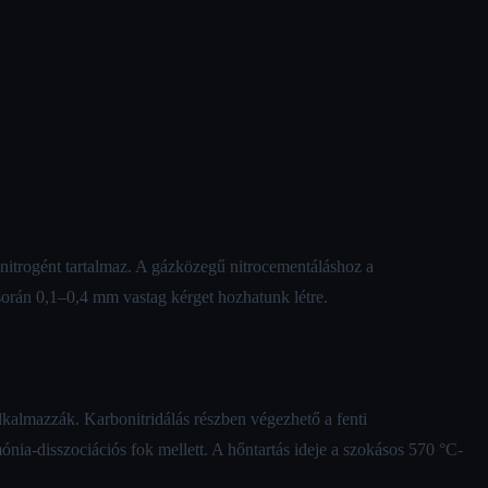
nitrogént tartalmaz. A gázközegű nitrocementáláshoz a
orán 0,1–0,4 mm vastag kérget hozhatunk létre.
lkalmazzák. Karbonitridálás részben végezhető a fenti
ia-disszociációs fok mellett. A hőntartás ideje a szokásos 570 °C-