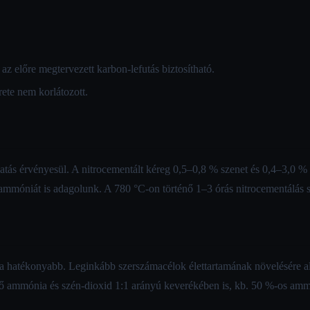
az előre megtervezett karbon-lefutás biztosítható.
ete nem korlátozott.
atás érvényesül. A nitrocementált kéreg 0,5–0,8 % szenet és 0,4–3,0 % 
mmóniát is adagolunk. A 780 °C-on történő 1–3 órás nitrocementálás s
a a hatékonyabb. Leginkább szerszámacélok élettartamának növelésére a
 ammónia és szén-dioxid 1:1 arányú keverékében is, kb. 50 %-os ammón