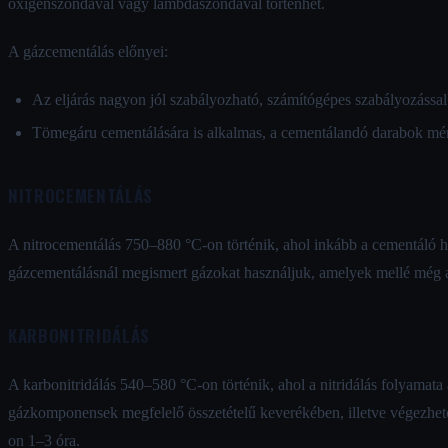
oxigénszondával vagy lambdaszondával történhet.
A gázcementálás előnyei:
Az eljárás nagyon jól szabályozható, számítógépes szabályozással 
Tömegáru cementálására is alkalmas, a cementálandó darabok mér
NITROCEMENTÁLÁS
A nitrocementálás 750–880 °C-on történik, ahol inkább a cementáló h
gázcementálásnál megismert gázokat használjuk, amelyek mellé még a
KARBONITRIDÁLÁS
A karbonitridálás 540–580 °C-on történik, ahol a nitridálás folyamat
gázkomponensek megfelelő összetételű keverékében, illetve végezhető
on 1–3 óra.