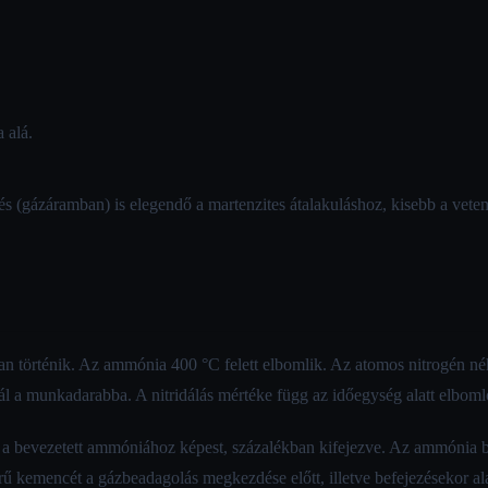
 alá.
és (gázáramban) is elegendő a martenzites átalakuláshoz, kisebb a vete
an történik. Az ammónia 400 °C felett elbomlik. Az atomos nitrogén n
dál a munkadarabba. A nitridálás mértéke függ az időegység alatt elboml
a bevezetett ammóniához képest, százalékban kifejezve. Az ammónia b
rű kemencét a gázbeadagolás megkezdése előtt, illetve befejezésekor al