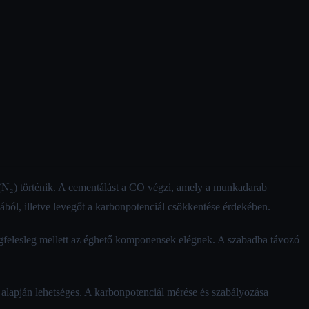
 (N₂) történik. A cementálást a CO végzi, amely a munkadarab
ából, illetve levegőt a karbonpotenciál csökkentése érdekében.
gfelesleg mellett az éghető komponensek elégnek. A szabadba távozó
lapján lehetséges. A karbonpotenciál mérése és szabályozása