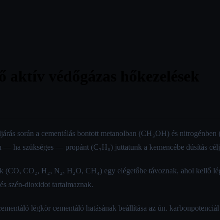
 aktív védőgázas hőkezelések
eljárás során a cementálás bontott metanolban (CH₃OH) és nitrogénben
rán — ha szükséges — propánt (C₃H₈) juttatunk a kemencébe dúsítás célj
k (CO, CO₂, H₂, N₂, H₂O, CH₄) egy elégetőbe távoznak, ahol kellő lé
 és szén-dioxidot tartalmaznak.
táló légkör cementáló hatásának beállítása az ún. karbonpotenciál a